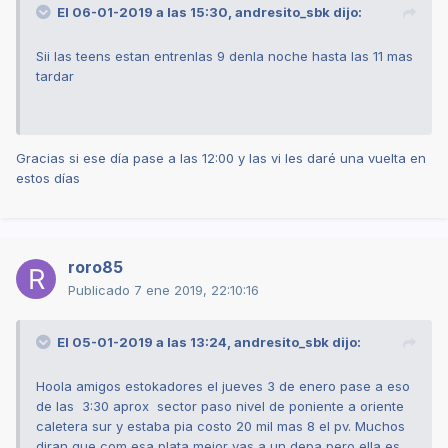
El 06-01-2019 a las 15:30,
andresito_sbk
dijo:
Sii las teens estan entrenlas 9 denla noche hasta las 11 mas
tardar
Gracias si ese día pase a las 12:00 y las vi les daré una vuelta en
estos días
roro85
Publicado
7 ene 2019, 22:10:16
El 05-01-2019 a las 13:24,
andresito_sbk
dijo:
Hoola amigos estokadores el jueves 3 de enero pase a eso
de las 3:30 aprox sector paso nivel de poniente a oriente
caletera sur y estaba pia costo 20 mil mas 8 el pv. Muchos
diran que com esa plata mejor vas a un depa pero ella es