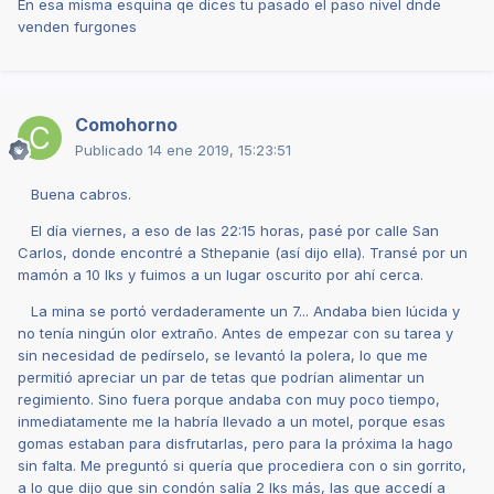
En esa misma esquina qe dices tu pasado el paso nivel dnde
venden furgones
Comohorno
Publicado
14 ene 2019, 15:23:51
Buena cabros.
El día viernes, a eso de las 22:15 horas, pasé por calle San
Carlos, donde encontré a Sthepanie (así dijo ella). Transé por un
mamón a 10 lks y fuimos a un lugar oscurito por ahí cerca.
La mina se portó verdaderamente un 7... Andaba bien lúcida y
no tenía ningún olor extraño. Antes de empezar con su tarea y
sin necesidad de pedírselo, se levantó la polera, lo que me
permitió apreciar un par de tetas que podrían alimentar un
regimiento. Sino fuera porque andaba con muy poco tiempo,
inmediatamente me la habría llevado a un motel, porque esas
gomas estaban para disfrutarlas, pero para la próxima la hago
sin falta. Me preguntó si quería que procediera con o sin gorrito,
a lo que dijo que sin condón salía 2 lks más, las que accedí a