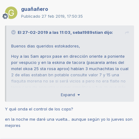
guañañero
Publicado
27 feb 2019, 17:50:35
El 27-02-2019 a las 11:03,
seba1989stian
dijo:
Buenos dias queridos estokadores,
Hoy a las 5am aprox pase en dirección oriente a poniente
por vespucio y en la eskina de tacora (pasarela antes del
motel okoa 25 sta rosa aprox) habían 3 muchachitas la cual
2 de ellas estaban bn potable consulte valor 7 y 15 una
flaquita morena no se si será vicios a pero no era flaite no
tenia cara de angustia y super simpática y fue lo que más
me llamó la atención. La cosa que iba atrasadisimo a la
Expand
pega y desistí pero mañana saldré unos minutos antes
haber si la encuentro para que se tome su lechita.
Y qué onda el control de los cops?
Despues como las 6:30 pase por san Gregorio con serena y
en la noche me daré una vuelta... aunque según yo lo jueves son
había una flaca con cara de krretiada y quien sabe que
mejores
mas jajajaja pero tenia unos pechos le consulte precio y me
dijo que se quería ir para la casa y necesitaba 4 lks para el