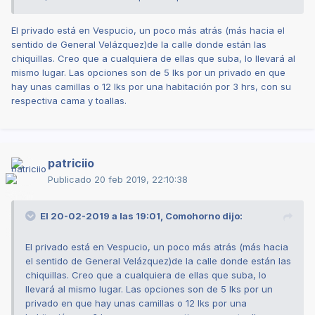
ignoro, pasé por acá sólo para comentar que al parecer el
sector está de vuelta, y con nuevas incorporaciones. De
El privado está en Vespucio, un poco más atrás (más hacia el
hecho me costó mucho elegir a quien subía, porque había
sentido de General Velázquez)de la calle donde están las
otra morena que se veía filete, así que volveré por ella.
chiquillas. Creo que a cualquiera de ellas que suba, lo llevará al
Saludos.
mismo lugar. Las opciones son de 5 lks por un privado en que
hay unas camillas o 12 lks por una habitación por 3 hrs, con su
respectiva cama y toallas.
patriciio
Publicado
20 feb 2019, 22:10:38
El 20-02-2019 a las 19:01,
Comohorno
dijo:
El privado está en Vespucio, un poco más atrás (más hacia
el sentido de General Velázquez)de la calle donde están las
chiquillas. Creo que a cualquiera de ellas que suba, lo
llevará al mismo lugar. Las opciones son de 5 lks por un
privado en que hay unas camillas o 12 lks por una