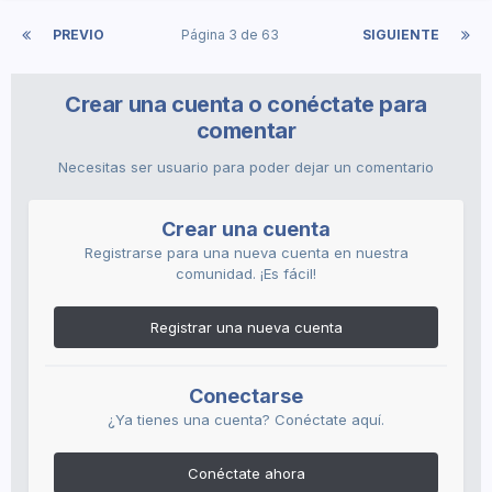
taxi y si la iba a dejar gratis y en eso aparecieron los sres.
Carabineros y me hicieron un control
y quede con las
?
?
?
PREVIO
Página 3 de 63
SIGUIENTE
ganas.
Por lo menos en la madrugada había buen material
Crear una cuenta o conéctate para
muchachos me motivarse antes de irme a la pega
comentar
Necesitas ser usuario para poder dejar un comentario
Crear una cuenta
Registrarse para una nueva cuenta en nuestra
comunidad. ¡Es fácil!
Registrar una nueva cuenta
Conectarse
¿Ya tienes una cuenta? Conéctate aquí.
Conéctate ahora