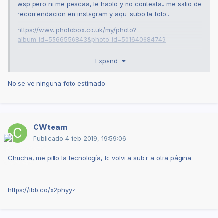
wsp pero ni me pescaa, le hablo y no contesta.. me salio de
recomendacion en instagram y aqui subo la foto..
https://www.photobox.co.uk/my/photo?
album_id=5566556843&photo_id=501640684749
Alguien la a visto? Que tal el servicio??
Expand
No se ve ninguna foto estimado
CWteam
Publicado
4 feb 2019, 19:59:06
Chucha, me pillo la tecnología, lo volvi a subir a otra página
https://ibb.co/x2phyyz