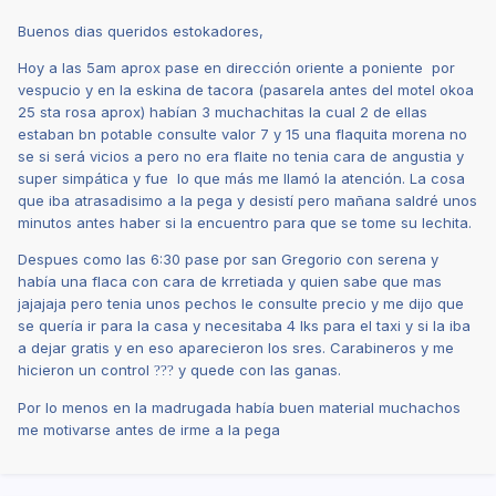
Buenos dias queridos estokadores,
Hoy a las 5am aprox pase en dirección oriente a poniente por
vespucio y en la eskina de tacora (pasarela antes del motel okoa
25 sta rosa aprox) habían 3 muchachitas la cual 2 de ellas
estaban bn potable consulte valor 7 y 15 una flaquita morena no
se si será vicios a pero no era flaite no tenia cara de angustia y
super simpática y fue lo que más me llamó la atención. La cosa
que iba atrasadisimo a la pega y desistí pero mañana saldré unos
minutos antes haber si la encuentro para que se tome su lechita.
Despues como las 6:30 pase por san Gregorio con serena y
había una flaca con cara de krretiada y quien sabe que mas
jajajaja pero tenia unos pechos le consulte precio y me dijo que
se quería ir para la casa y necesitaba 4 lks para el taxi y si la iba
a dejar gratis y en eso aparecieron los sres. Carabineros y me
hicieron un control
y quede con las ganas.
?
?
?
Por lo menos en la madrugada había buen material muchachos
me motivarse antes de irme a la pega