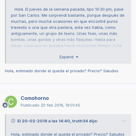
Hola. El jueves de la semana pasada, tipo 10:30 pm, pasé
por San Carlos. Me sorprendí bastante, porque después de
muchas, pero mucha ocasiones en que encontré puros
travestis o una que otra pastera, esta vez había, como
antiguamente, un grupo de teens. Unas feas, unas más
bonitas, unas gordas y otras más flaquitas. Había para
elegir, cosa que no pasaba hacía muchísimo tiempo. Eché
arriba a una morenita que cuando le pregunté como se
Expand
llamaba me respondió "como tú quieras mi amor", así que
no les puedo dar el nombre de verdad, porque yo elegí que
se llamara Carolina, pero en realidad, ni idea.
Hola, estimado donde el queda el privado? Precio? Saludos
Fuimos al privado del sector (el de siempre) y le hice lo
que se me antojó. Así lo resumo. Eso sí, la niña cobra 10 y
20 y yo le dije que si se portaba bien le daba 30...y chuta
Comohorno
que valió la pena. Cero rollo con la mina...después que
terminamos, yo andaba con algo para fumar y
Publicado
20 feb 2019, 19:01:45
compartimos, así que fue casi como tirarme una amiga,
porque tiramos la talla y estuvo bien agradable...al márgen
El 20-02-2019 a las 14:40,
truth34
dijo:
que a la hora de los quibos la hice arar.
Como no les puedo dar el nombre, porque realmente lo
Hola, estimado donde el queda el privado? Precio? Saludos