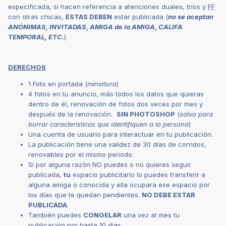
especificada, si hacen referencia a atenciones duales, tríos y
FF
con otras chicas,
ÉSTAS DEBEN
estar publicada (
no se aceptan
ANÓNIMAS, INVITADAS, AMIGA de la AMIGA, CALIFA
TEMPORAL, ETC.
)
DERECHOS
1 Foto en portada (
miniatura
)
4 fotos en tu anuncio, más todos los datos que quieras
dentro de él, renovación de fotos dos veces por mes y
después de la renovación.
SIN PHOTOSHOP
(
salvo para
borrar características que identifiquen a la persona
)
Una cuenta de usuario para interactuar en tu publicación.
La publicación tiene una validez de 30 días de corridos,
renovables por el mismo periodo.
Si por alguna razón NO puedes o no quieres seguir
publicada,
tu
espacio publicitario lo puedes transferir a
alguna amiga o conocida y ella ocupara ese espacio por
los días que te quedan pendientes.
NO DEBE ESTAR
PUBLICADA
.
También puedes
CONGELAR
una vez al mes tu
publicación por hasta 10 días.