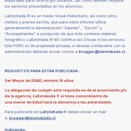
especiales para foreros y/o usuarios...así como también respetar
los servicios presentados en los anuncios.
LaEstoKada
es un medio Visual Publicitario, así como otros
®
medios y prensa escrita, que para estos efectos utiliza
generalmente la denominación "Saunas" , "Escort" y
"Acompañantes" a excepción de que éste contiene material
fotográfico. LaEstoKada
NO certifica las Chicas ni los servicios.
®
Este FORO es de propiedad privada, si deseas contactarte con la
administración deberás enviar correo a
krugger@laestokada.cl
.
REQUISITOS PARA ESTAR PUBLICADA
:
Ser Mayor de EDAD, mínimo 18 años
La
obligación de cumplir este requisito es de el anunciante y/o
de la agencia, LaEstokad
a
s
i toma conocimiento de
®
una menor de Edad hará la denuncia a las autoridades.
Para publicarte en
LaEstoKada
debes enviar un mail
®
a:
krugger@laestokada.cl
Indicando: