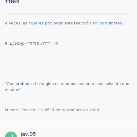
TTN63
A veces las mujeres provocan esta reacción en los hombres :
#_;¡¿)$)x@~”%%& ????? !!!!!!
______________________________________________________________
"Comprobado : La vagina es económicamente más solvente que
el pene"
Fuente : Revista LEK Nº 18 de Noviembre de 2008
jav.05