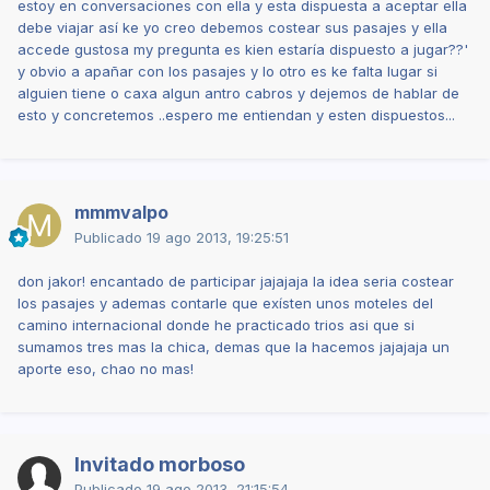
estoy en conversaciones con ella y esta dispuesta a aceptar ella
debe viajar así ke yo creo debemos costear sus pasajes y ella
accede gustosa my pregunta es kien estaría dispuesto a jugar??'
y obvio a apañar con los pasajes y lo otro es ke falta lugar si
alguien tiene o caxa algun antro cabros y dejemos de hablar de
esto y concretemos ..espero me entiendan y esten dispuestos...
mmmvalpo
Publicado
19 ago 2013, 19:25:51
don jakor! encantado de participar jajajaja la idea seria costear
los pasajes y ademas contarle que exísten unos moteles del
camino internacional donde he practicado trios asi que si
sumamos tres mas la chica, demas que la hacemos jajajaja un
aporte eso, chao no mas!
Invitado morboso
Publicado
19 ago 2013, 21:15:54