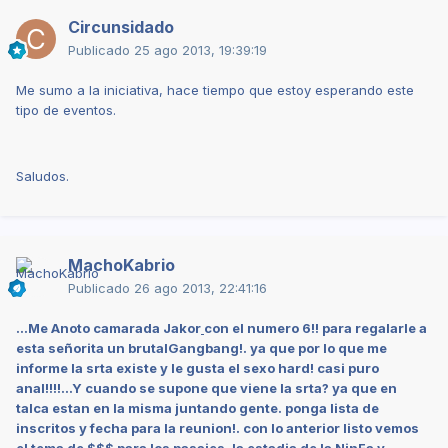
Circunsidado
Publicado
25 ago 2013, 19:39:19
Me sumo a la iniciativa, hace tiempo que estoy esperando este
tipo de eventos.
Saludos.
MachoKabrio
Publicado
26 ago 2013, 22:41:16
...Me Anoto camarada Jakor
con el numero 6!! para regalarle a
esta señorita un brutalGangbang!. ya que por lo que me
informe la srta existe y le gusta el sexo hard! casi puro
anal!!!!...Y cuando se supone que viene la srta? ya que en
talca estan en la misma juntando gente. ponga lista de
inscritos y fecha para la reunion!. con lo anterior listo vemos
el tema de $$$ para los pasajes, la estadia de la NinFa y