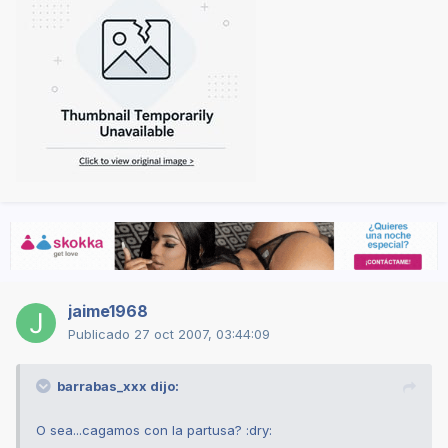
jaime1968
Publicado
27 oct 2007, 03:44:09
barrabas_xxx dijo:
O sea...cagamos con la partusa? :dry: