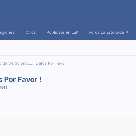
Regiones
Otros
Publícate en LEK
Foros La EstoKada ®
da De Soltero....... Datos Por Favor !
s Por Favor !
pers