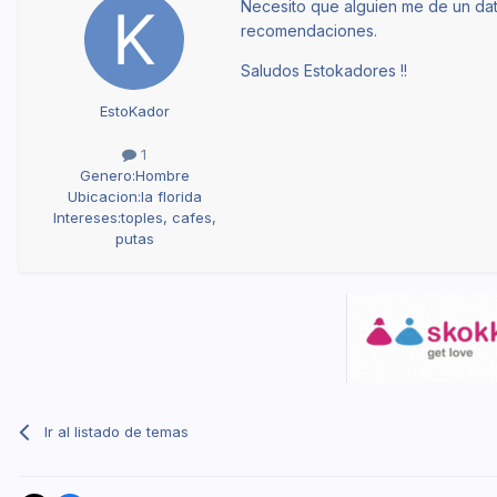
Necesito que alguien me de un dat
recomendaciones.
Saludos Estokadores !!
EstoKador
1
Genero:
Hombre
Ubicacion:
la florida
Intereses:
toples, cafes,
putas
Ir al listado de temas