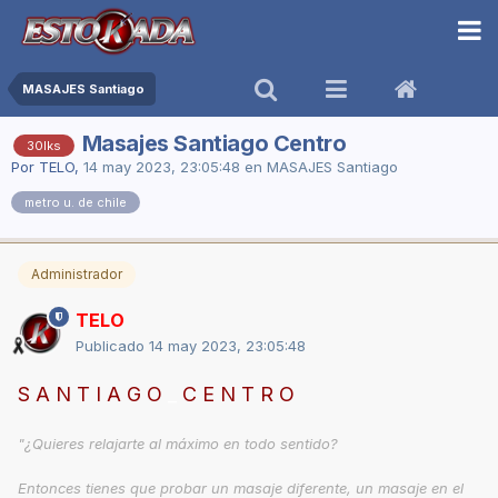
MASAJES Santiago
Masajes Santiago Centro
30lks
Por
TELO
,
14 may 2023, 23:05:48
en
MASAJES Santiago
metro u. de chile
Administrador
TELO
Publicado
14 may 2023, 23:05:48
S A N T I A G O
_
C E N T R O
"¿Quieres relajarte al máximo en todo sentido?
Entonces tienes que probar un masaje diferente, un masaje en el