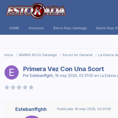
HOME
Anuncios
Barrio Rojo Santiago
Barrio Rojo 
Inicio
BARRIO ROJO Santiago
Escort en General
La Eskina d
Primera Vez Con Una Scort
Por
Estebanffghh
,
18 may 2026, 02:31:00
en
La Eskina 
Estebanffghh
Publicado
18 may 2026, 02:31:00