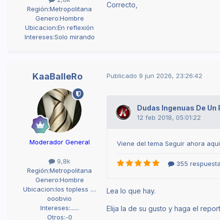
Correcto,
Región:
Metropolitana
Genero:
Hombre
Ubicacion:
En reflexión
Intereses:
Solo mirando
KaaBalleRo
Publicado
9 jun 2026, 23:26:42
Moderador General
9,8k
Región:
Metropolitana
Genero:
Hombre
Ubicacion:
los topless ....
Lea lo que hay.
ooobvio
Intereses:
......
Elija la de su gusto y haga el repor
Otros:
-0