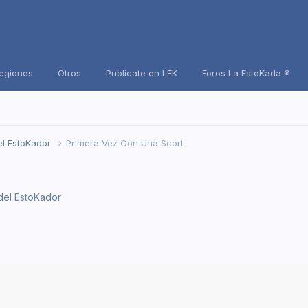
Regiones
Otros
Publícate en LEK
Foros La EstoKada ®
el EstoKador
Primera Vez Con Una Scort
del EstoKador