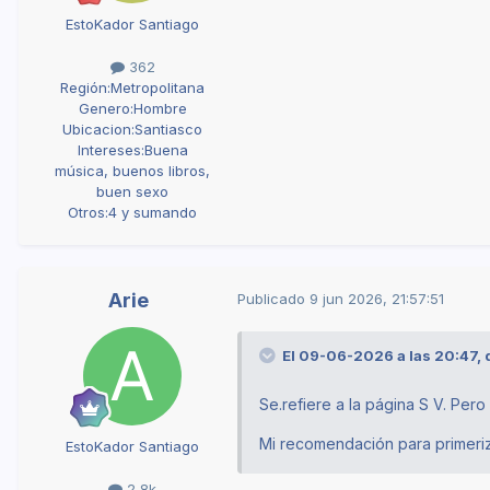
EstoKador Santiago
362
Región:
Metropolitana
Genero:
Hombre
Ubicacion:
Santiasco
Intereses:
Buena
música, buenos libros,
buen sexo
Otros:
4 y sumando
Arie
Publicado
9 jun 2026, 21:57:51
El 09-06-2026 a las 20:47,
Se.refiere a la página S V. Pero
Mi recomendación para primeriz
EstoKador Santiago
2,8k