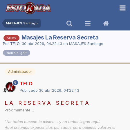
MASAJES Santiago
Masajes La Reserva Secreta
50lks
Por
TELO
,
30 abr 2026, 04:22:43
en
MASAJES Santiago
metro el golf
Administrador
TELO
Publicado
30 abr 2026, 04:22:43
L A
_
R E S E R V A
_
S E C R E T A
Próximamente....
"No todos buscan lo mismo... y no todos llegan aquí.
Aquí creamos experiencias pensadas para quienes valoran el