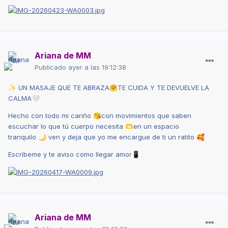
Ariana de MM
Publicado
ayer a las 19:12:38
UN
MASAJE
QUE TE
ABRAZA
TE CUIDA Y TE DEVUELVE LA
✨
🤗
CALMA
🤍
Hecho con todo mi cariño
con
movimientos
que saben
😘
escuchar lo que tú cuerpo necesita
en un espacio
🫶
tranquilo
ven y deja que yo me encargue
de ti un ratito
🌙
🥰
Escríbeme y te aviso como llegar amor
📱
Ariana de MM