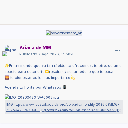
Ariana de MM
Publicado
7 ago 2026, 14:50:43
En
un
mundo
que
va
tan
rápido,
te
ofrecemos,
te
ofrezco
un
e
✨
spacio
para
detenerte
respirar
y
soltar
todo
lo
que
te pasa
🫶
tu
bienestar
es lo
más
importante
🌄
💫
Agenda tu horita
por
Whatsapp
📱