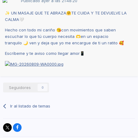
Publicado
ayer a las 21:48:20
UN
MASAJE
QUE TE
ABRAZA
TE CUIDA Y TE DEVUELVE LA
✨
🤗
CALMA
🤍
Hecho con todo mi cariño
con
movimientos
que saben
😘
escuchar lo que tú cuerpo necesita
en un espacio
🫶
tranquilo
ven y deja que yo me encargue
de ti un ratito
🌙
🥰
Escríbeme y te aviso como llegar
amor
📱
Seguidores
0
Ir al listado de temas