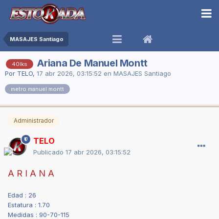
MASAJES Santiago
Ariana De Manuel Montt
40lks
Por
TELO
,
17 abr 2026, 03:15:52
en
MASAJES Santiago
metro manuel montt
Administrador
TELO
Publicado
17 abr 2026, 03:15:52
A R I A N A
Edad : 26
Estatura : 1.70
Medidas : 90-70-115