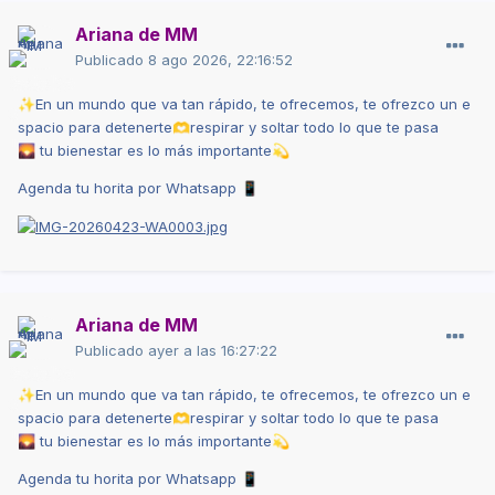
Ariana de MM
Publicado
8 ago 2026, 22:16:52
En
un
mundo
que
va
tan
rápido,
te
ofrecemos,
te
ofrezco
un
e
✨
spacio
para
detenerte
respirar
y
soltar
todo
lo
que
te
pasa
🫶
tu
bienestar
es lo
más
importante
🌄
💫
Agenda tu horita
por
Whatsapp
📱
Ariana de MM
Publicado
ayer a las 16:27:22
En
un
mundo
que
va
tan
rápido,
te
ofrecemos,
te
ofrezco
un
e
✨
spacio
para
detenerte
respirar
y
soltar
todo
lo
que
te
pasa
🫶
tu
bienestar
es lo
más
importante
🌄
💫
Agenda tu horita
por
Whatsapp
📱