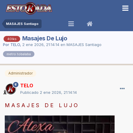
MASAJES Santiago
Masajes De Lujo
40lks
Por
TELO
,
2 ene 2026, 21:14:14
en
MASAJES Santiago
metro tobalaba
Administrador
TELO
Publicado
2 ene 2026, 21:14:14
M A S A J E S
_
D E
_
L U J O