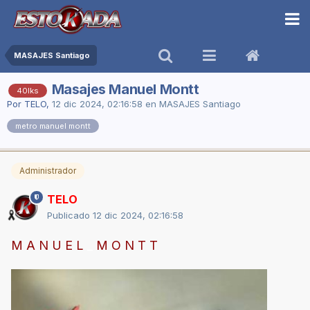
MASAJES Santiago
Masajes Manuel Montt
40lks
Por
TELO
,
12 dic 2024, 02:16:58
en
MASAJES Santiago
metro manuel montt
Administrador
TELO
Publicado
12 dic 2024, 02:16:58
M A N U E L
_
M O N T T