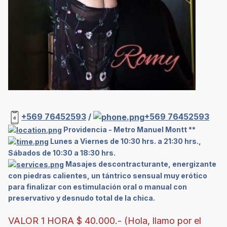
+569 76452593
/
+569 76452593
Providencia - Metro Manuel Montt **
Lunes a Viernes de 10:30 hrs. a 21:30 hrs.,
Sábados de 10:30 a 18:30 hrs.
Masajes descontracturante, energizante
con piedras calientes, un tántrico sensual muy erótico
para finalizar con estimulación oral o manual con
preservativo y desnudo total de la chica.
VALOR 1 HORA $ 40.000.- (Hola, llamo por el