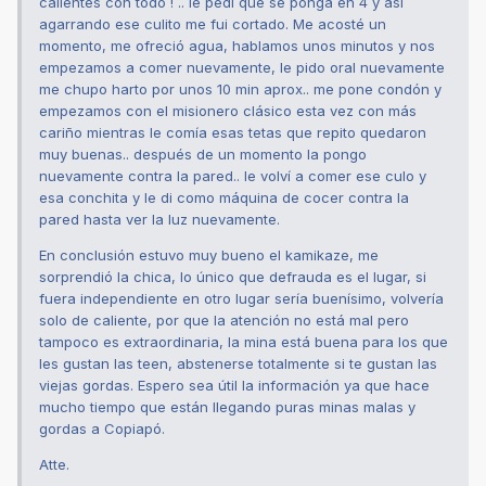
calientes con todo ! .. le pedí que se ponga en 4 y así
agarrando ese culito me fui cortado. Me acosté un
momento, me ofreció agua, hablamos unos minutos y nos
empezamos a comer nuevamente, le pido oral nuevamente
me chupo harto por unos 10 min aprox.. me pone condón y
empezamos con el misionero clásico esta vez con más
cariño mientras le comía esas tetas que repito quedaron
muy buenas.. después de un momento la pongo
nuevamente contra la pared.. le volví a comer ese culo y
esa conchita y le di como máquina de cocer contra la
pared hasta ver la luz nuevamente.
En conclusión estuvo muy bueno el kamikaze, me
sorprendió la chica, lo único que defrauda es el lugar, si
fuera independiente en otro lugar sería buenísimo, volvería
solo de caliente, por que la atención no está mal pero
tampoco es extraordinaria, la mina está buena para los que
les gustan las teen, abstenerse totalmente si te gustan las
viejas gordas. Espero sea útil la información ya que hace
mucho tiempo que están llegando puras minas malas y
gordas a Copiapó.
Atte.