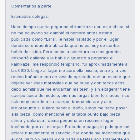
Comentarios a parte:
Estimados colegas;
Hace tiempo quería pegarme el kamikaze con esta chica, si
no me equivoco se cambió el nombre antes estaba
publicada como “Lara”, le había hablado y por el lugar
donde se encuentra ubicada que no es muy de confiar
había desistido. Pero como la calentura es más grande,
desperté caliente y la hablé dispuesto a pegarme el
kamikaze.. me respondió temprano, fui aproximadamente a
las 09:30. Llego al lugar me abre ella misma, entro y la veo
recién bañadita con un vestido apretado con un escote que
dejaba ver esas maravillas que se puso y con tacos altos..
debo admitir que me encantan las teen, y sin exagerar tiene
cuerpo típico de modelo, piernas largas bien formadas, rico
culo muy acorde a su cuerpo, buena cintura y alta.
Me pregunta si quiero pasar al baño, luego me hace pasar
a la pieza, como mencioné en la tabla punto bajo pieza
chica y calurosa , cama pequeña en resumen lugar
incómodo para el estoque. Procedo a pagar, le pido que me
aclare nuevamente el servicio, fue donde me menciona que
el oral mutuo y besos y chupada de tetas son solamente en