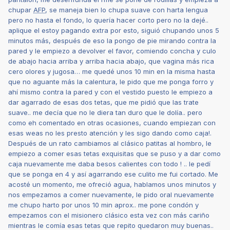
chupar
AFP
, se maneja bien lo chupa suave con harta lengua
pero no hasta el fondo, lo quería hacer corto pero no la dejé..
aplique el estoy pagando extra por esto, siguió chupando unos 5
minutos más, después de eso la pongo de pie mirando contra la
pared y le empiezo a devolver el favor, comiendo concha y culo
de abajo hacia arriba y arriba hacia abajo, que vagina más rica
cero olores y jugosa… me quedé unos 10 min en la misma hasta
que no aguante más la calentura, le pido que me ponga forro y
ahí mismo contra la pared y con el vestido puesto le empiezo a
dar agarrado de esas dos tetas, que me pidió que las trate
suave.. me decía que no le diera tan duro que le dolía.. pero
como eh comentado en otras ocasiones, cuando empiezan con
esas weas no les presto atención y les sigo dando como caja!.
Después de un rato cambiamos al clásico patitas al hombro, le
empiezo a comer esas tetas exquisitas que se puso y a dar como
caja nuevamente me daba besos calientes con todo ! .. le pedí
que se ponga en 4 y así agarrando ese culito me fui cortado. Me
acosté un momento, me ofreció agua, hablamos unos minutos y
nos empezamos a comer nuevamente, le pido oral nuevamente
me chupo harto por unos 10 min aprox.. me pone condón y
empezamos con el misionero clásico esta vez con más cariño
mientras le comía esas tetas que repito quedaron muy buenas..