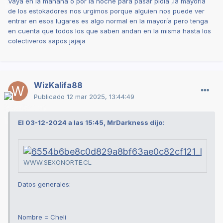
Vaya en la mañana o por la noche para pasar piola ,la mayoría
de los estokadores nos urgimos porque alguien nos puede ver
entrar en esos lugares es algo normal en la mayoría pero tenga
en cuenta que todos los que saben andan en la misma hasta los
colectiveros sapos jajaja
WizKalifa88
Publicado
12 mar 2025, 13:44:49
El 03-12-2024 a las 15:45, MrDarkness dijo:
Chel
WWW.SEXONORTE.CL
Datos generales:
Nombre = Cheli