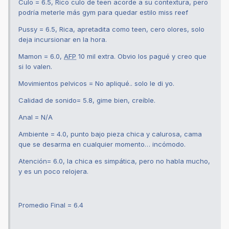
Culo = 6.5, Rico culo de teen acorde a su contextura, pero
podría meterle más gym para quedar estilo miss reef
Pussy = 6.5, Rica, apretadita como teen, cero olores, solo
deja incursionar en la hora.
Mamon = 6.0,
AFP
10 mil extra. Obvio los pagué y creo que
si lo valen.
Movimientos pelvicos = No apliqué.. solo le di yo.
Calidad de sonido= 5.8, gime bien, creíble.
Anal = N/A
Ambiente = 4.0, punto bajo pieza chica y calurosa, cama
que se desarma en cualquier momento… incómodo.
Atención= 6.0, la chica es simpática, pero no habla mucho,
y es un poco relojera.
Promedio Final = 6.4