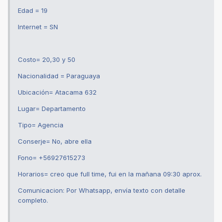
Edad = 19
Internet = SN
Costo= 20,30 y 50
Nacionalidad = Paraguaya
Ubicación= Atacama 632
Lugar= Departamento
Tipo= Agencia
Conserje= No, abre ella
Fono= ‪+56927615273‬‪
Horarios= creo que full time, fui en la mañana 09:30 aprox.
Comunicacion: Por Whatsapp, envía texto con detalle
completo.