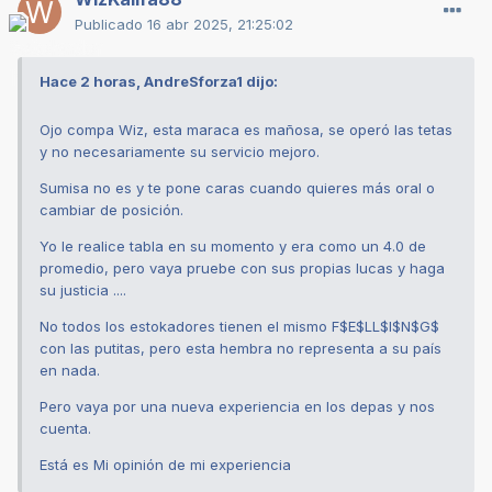
Publicado
16 abr 2025, 21:25:02
Hace 2 horas, AndreSforza1 dijo:
Ojo compa Wiz, esta maraca es mañosa, se operó las tetas
y no necesariamente su servicio mejoro.
Sumisa no es y te pone caras cuando quieres más oral o
cambiar de posición.
Yo le realice tabla en su momento y era como un 4.0 de
promedio, pero vaya pruebe con sus propias lucas y haga
su justicia ....
No todos los estokadores tienen el mismo F$E$LL$I$N$G$
con las putitas, pero esta hembra no representa a su país
en nada.
Pero vaya por una nueva experiencia en los depas y nos
cuenta.
Está es Mi opinión de mi experiencia