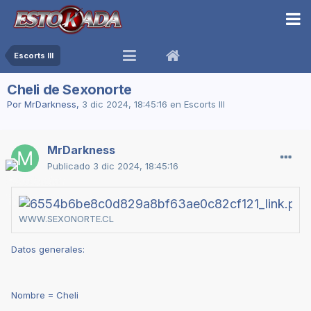
Escorts III
Cheli de Sexonorte
Por
MrDarkness
,
3 dic 2024, 18:45:16
en
Escorts III
MrDarkness
Publicado
3 dic 2024, 18:45:16
Ch
WWW.SEXONORTE.CL
Datos generales:
Nombre = Cheli