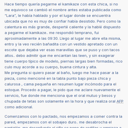
Hace tiempo quería pegarme el kamikaze con esta chica, si no
me equivoco se cambió el nombre antes estaba publicada como
“Lara”, le había hablado y por el lugar donde se encuentra
ubicada que no es muy de confiar había desistido. Pero como la
calentura es más grande, desperté caliente y la hablé dispuesto
a pegarme el kamikaze.. me respondió temprano, fui
aproximadamente a las 09:30. Llego al lugar me abre ella misma,
entro y la veo recién bañadita con un vestido apretado con un
escote que dejaba ver esas maravillas que se puso y con tacos
altos.. debo admitir que me encantan las teen, y sin exagerar
tiene cuerpo típico de modelo, piernas largas bien formadas, rico
culo muy acorde a su cuerpo, buena cintura y alta.
Me pregunta si quiero pasar al baño, luego me hace pasar a la
pieza, como mencioné en la tabla punto bajo pieza chica y
calurosa , cama pequeña en resumen lugar incómodo para el
estoque. Procedo a pagar, le pido que me aclare nuevamente el
servicio, fue donde me menciona que el oral mutuo y besos y
chupada de tetas son solamente en la hora y que realiza oral
AFP
como adicional.
Comenzamos con lo pactado, nos empezamos a comer contra la
pared, empezamos con el sobajeo duro.. me desabrocha el
pantalón, me desenfunda el rifle se pone de rodillas y empieza a