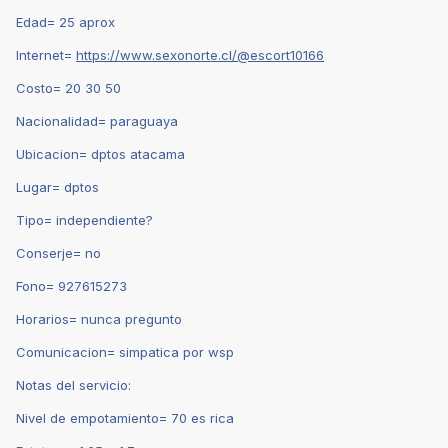
Edad= 25 aprox
Internet=
https://www.sexonorte.cl/@escort10166
Costo= 20 30 50
Nacionalidad= paraguaya
Ubicacion= dptos atacama
Lugar= dptos
Tipo= independiente?
Conserje= no
Fono= 927615273
Horarios= nunca pregunto
Comunicacion= simpatica por wsp
Notas del servicio:
Nivel de empotamiento= 70 es rica