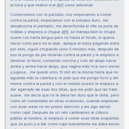
la hora y que realiza oral
AFP
como adicional.
Comenzamos con lo pactado, nos empezamos a comer
contra la pared, empezamos con el sobajeo duro.. me
desabrocha el pantalón, me desenfunda el rifle se pone de
rodillas y empieza a chupar
AFP
, se maneja bien lo chupa
suave con harta lengua pero no hasta el fondo, lo quería
hacer corto pero no la dejé.. aplique el estoy pagando extra
por esto, siguió chupando unos 5 minutos más, después de
eso la pongo de pie mirando contra la pared y le empiezo a
devolver el favor, comiendo concha y culo de abajo hacia
arriba y arriba hacia abajo, que vagina más rica cero olores
y jugosa… me quedé unos 10 min en la misma hasta que no
aguante más la calentura, le pido que me ponga forro y ahí
mismo contra la pared y con el vestido puesto le empiezo a
dar agarrado de esas dos tetas, que me pidió que las trate
suave.. me decía que no le diera tan duro que le dolía.. pero
como eh comentado en otras ocasiones, cuando empiezan
con esas weas no les presto atención y les sigo dando
como caja!. Después de un rato cambiamos al clásico
patitas al hombro, le empiezo a comer esas tetas exquisitas
que se puso y a dar como caja nuevamente me daba besos