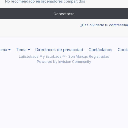
No recomendado en ordenadores compartidos
Conectarse
¿Has olvidado tu contraseña
ioma
Tema
Directrices de privacidad
Contáctanos
Cook
LaEstokada ® y Estokada ® - Son Marcas Registradas
Powered by Invision Community